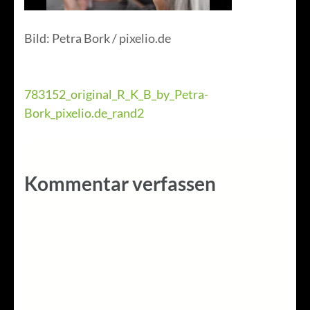
Bild: Petra Bork / pixelio.de
Beitragsnavigation
783152_original_R_K_B_by_Petra-
Bork_pixelio.de_rand2
Kommentar verfassen