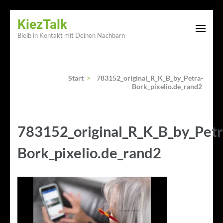
Zum
KiezTalk
Inhalt
Bleib in Kontakt mit Deinen Nachbarn
springen
(Enter
drücken)
Start
>
783152_original_R_K_B_by_Petra-
Bork_pixelio.de_rand2
783152_original_R_K_B_by_Petr
Bork_pixelio.de_rand2