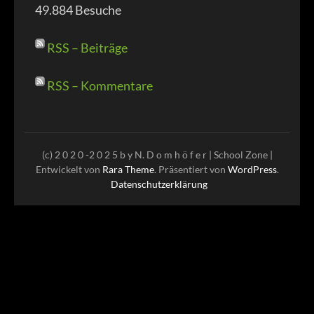
49.884 Besuche
RSS – Beiträge
RSS – Kommentare
(c) 2 0 2 0 -2 0 2 5 b y N. D o m h ö f e r |
School Zone |
Entwickelt von
Rara Theme
. Präsentiert von
WordPress
.
Datenschutzerklärung