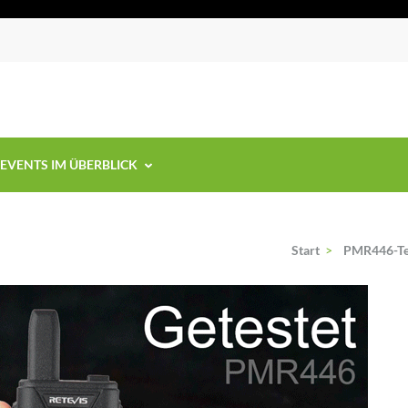
EVENTS IM ÜBERBLICK
Start
>
PMR446-Te