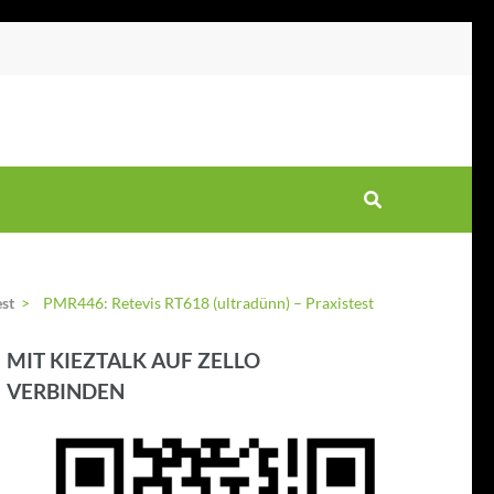
st
>
PMR446: Retevis RT618 (ultradünn) – Praxistest
MIT KIEZTALK AUF ZELLO
VERBINDEN