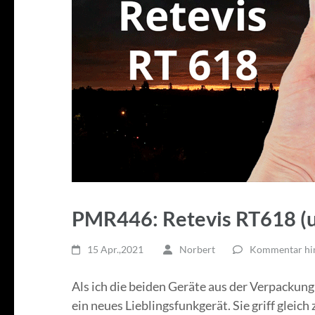
PMR446: Retevis RT618 (ul
15 Apr.,2021
Norbert
Kommentar hin
Als ich die beiden Geräte aus der Verpackung 
ein neues Lieblingsfunkgerät. Sie griff gleic