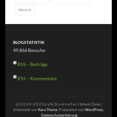
ZELLO
(1)
BLOGSTATISTIK
49.866 Besuche
RSS – Beiträge
RSS – Kommentare
(c) 2 0 2 0 -2 0 2 5 b y N. D o m h ö f e r |
School Zone |
Entwickelt von
Rara Theme
. Präsentiert von
WordPress
.
Datenschutzerklärung