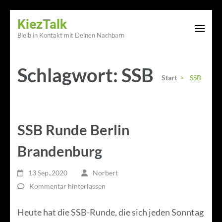
Zum
KiezTalk
Inhalt
Bleib in Kontakt mit Deinen Nachbarn
springen
(Enter
Schlagwort:
SSB
drücken)
Start
>
SSB
SSB Runde Berlin
Brandenburg
13 Sep.,2020
Norbert
Kommentar hinterlassen
Heute hat die SSB-Runde, die sich jeden Sonntag