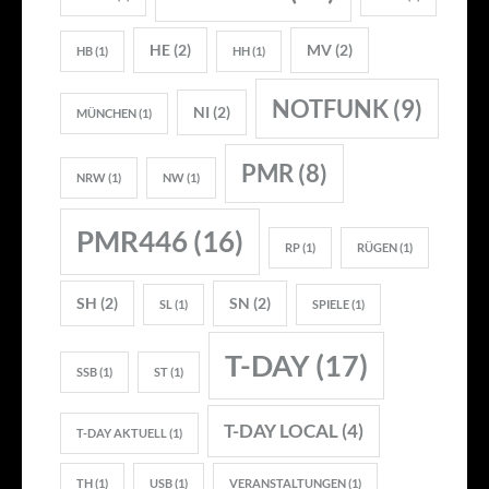
HE
(2)
MV
(2)
HB
(1)
HH
(1)
NOTFUNK
(9)
NI
(2)
MÜNCHEN
(1)
PMR
(8)
NRW
(1)
NW
(1)
PMR446
(16)
RP
(1)
RÜGEN
(1)
SH
(2)
SN
(2)
SL
(1)
SPIELE
(1)
T-DAY
(17)
SSB
(1)
ST
(1)
T-DAY LOCAL
(4)
T-DAY AKTUELL
(1)
TH
(1)
USB
(1)
VERANSTALTUNGEN
(1)