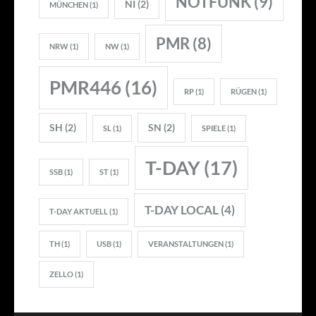
NOTFUNK
(9)
NI
(2)
MÜNCHEN
(1)
PMR
(8)
NRW
(1)
NW
(1)
PMR446
(16)
RP
(1)
RÜGEN
(1)
SH
(2)
SN
(2)
SL
(1)
SPIELE
(1)
T-DAY
(17)
SSB
(1)
ST
(1)
T-DAY LOCAL
(4)
T-DAY AKTUELL
(1)
TH
(1)
USB
(1)
VERANSTALTUNGEN
(1)
ZELLO
(1)