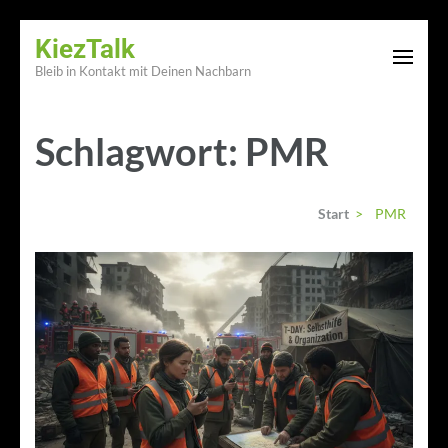
Zum
KiezTalk
Inhalt
Bleib in Kontakt mit Deinen Nachbarn
springen
(Enter
Schlagwort:
PMR
drücken)
Start
>
PMR