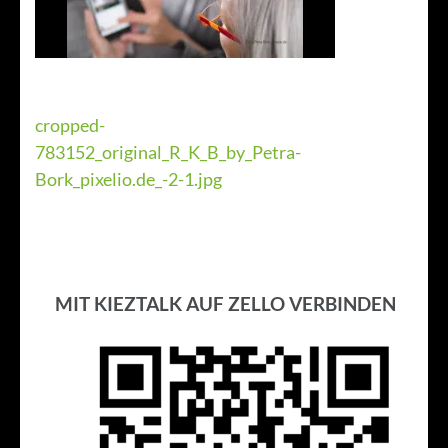
Beitragsnavigation
cropped-
783152_original_R_K_B_by_Petra-
Bork_pixelio.de_-2-1.jpg
MIT KIEZTALK AUF ZELLO VERBINDEN