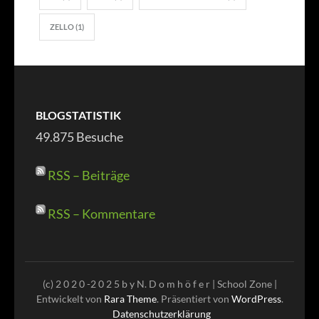
ZELLO
(1)
BLOGSTATISTIK
49.875 Besuche
RSS – Beiträge
RSS – Kommentare
(c) 2 0 2 0 -2 0 2 5 b y N. D o m h ö f e r |
School Zone |
Entwickelt von
Rara Theme
. Präsentiert von
WordPress
.
Datenschutzerklärung