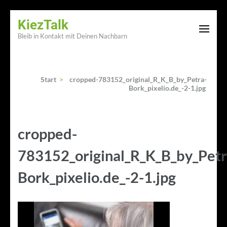
Zum
KiezTalk
Inhalt
Bleib in Kontakt mit Deinen Nachbarn
springen
(Enter
drücken)
Start
>
cropped-783152_original_R_K_B_by_Petra-
Bork_pixelio.de_-2-1.jpg
cropped-
783152_original_R_K_B_by_Petr
Bork_pixelio.de_-2-1.jpg