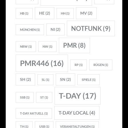
HE
(2)
MV
(2)
HB
(1)
HH
(1)
NOTFUNK
(9)
NI
(2)
MÜNCHEN
(1)
PMR
(8)
NRW
(1)
NW
(1)
PMR446
(16)
RP
(1)
RÜGEN
(1)
SH
(2)
SN
(2)
SL
(1)
SPIELE
(1)
T-DAY
(17)
SSB
(1)
ST
(1)
T-DAY LOCAL
(4)
T-DAY AKTUELL
(1)
TH
(1)
USB
(1)
VERANSTALTUNGEN
(1)