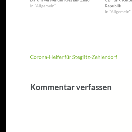
In "Allgemein"
Republik
In "Allgemein"
Beitragsnavigation
Corona-Helfer für Steglitz-Zehlendorf
Kommentar verfassen