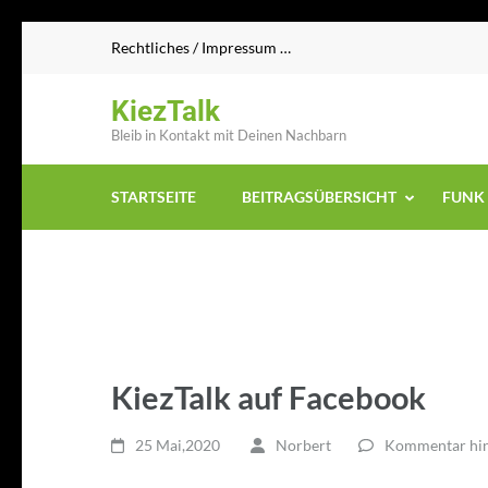
Zum
Rechtliches / Impressum …
Inhalt
springen
KiezTalk
(Enter
Bleib in Kontakt mit Deinen Nachbarn
drücken)
STARTSEITE
BEITRAGSÜBERSICHT
FUNK 
KiezTalk auf Facebook
25 Mai,2020
Norbert
Kommentar hin