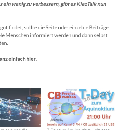
ein wenig zu verbessern, gibt es KiezTalk nun
ut findet, sollte die Seite oder einzelne Beiträge
viele Menschen informiert werden und dann selbst
ten.
ganz einfach
hier
.
 quer durch die
T-Day zum Äquinoktium – ein ganz