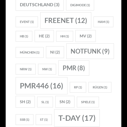
DEUTSCHLAND
(3)
DIGIMODE
(1)
FREENET
(12)
EVENT
(1)
HAM
(1)
HE
(2)
MV
(2)
HB
(1)
HH
(1)
NOTFUNK
(9)
NI
(2)
MÜNCHEN
(1)
PMR
(8)
NRW
(1)
NW
(1)
PMR446
(16)
RP
(1)
RÜGEN
(1)
SH
(2)
SN
(2)
SL
(1)
SPIELE
(1)
T-DAY
(17)
SSB
(1)
ST
(1)